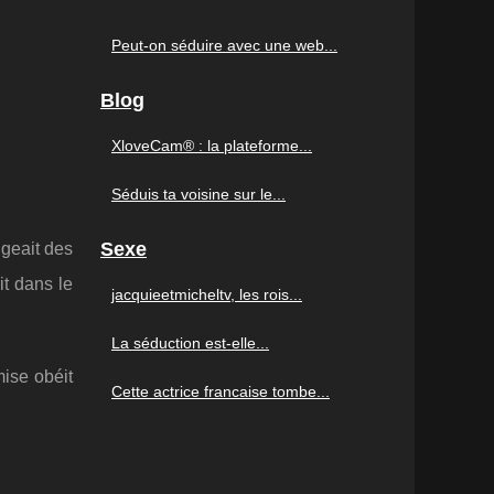
Peut-on séduire avec une web...
Blog
XloveCam® : la plateforme...
Séduis ta voisine sur le...
Sexe
ngeait des
it dans le
jacquieetmicheltv, les rois...
La séduction est-elle...
mise obéit
Cette actrice francaise tombe...