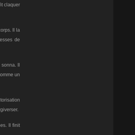
it claquer
rps. Il la
fesses de
 sonna. Il
e comme un
torisation
giverser.
. Il finit