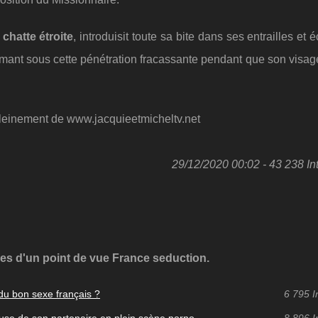
a
chatte étroite
, introduisit toute sa bite dans ses entrailles et 
armant sous cette pénétration fracassante pendant que son visage
 pleinement de www.jacquieetmicheltv.net
29/12/2020 00:02 - 43 238 In
es d'un point de vue France seduction.
 du bon sexe français ?
6 795 I