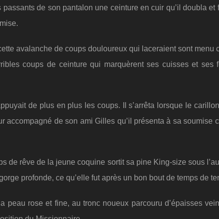
des passants de son pantalon une ceinture en cuir qu’il doubla et f
emise.
s cette avalanche de coups douloureux qui laceraient sont menu co
rribles coups de ceinture qui marquèrent ses cuisses et ses 
uyait de plus en plus les coups. Il s’arrêta lorsque le carillon
séjour accompagné de son ami Gilles qu’il présenta à sa soumis
rps de rêve de la jeune coquine sortit sa pine King-size sous l’au
 gorge profonde, ce qu’elle fut après un bon bout de temps de ter
la peau rose et fine, au tronc noueux parcouru d’épaisses veines
osition du Missionnaire.