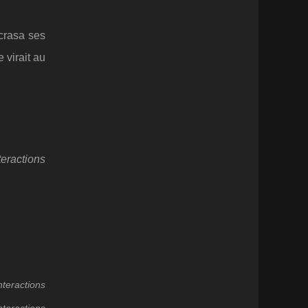
écrasa ses
 virait au
teractions
nteractions