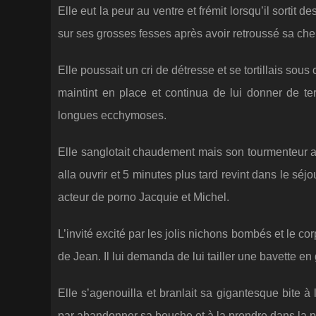
Elle eut la peur au ventre et frémit lorsqu’il sortit 
sur ses grosses fesses après avoir retroussé sa ch
Elle poussait un cri de détresse et se tortillais sou
maintint en place et continua de lui donner de te
longues ecchymoses.
Elle sanglotait chaudement mais son tourmenteur app
alla ouvrir et 5 minutes plus tard revint dans le 
acteur de porno Jacquie et Michel.
L’invité excité par les jolis nichons bombés et le co
de Jean. Il lui demanda de lui tailler une bavette en
Elle s’agenouilla et branlait sa gigantesque bite à 
par abandonner sa bouche et à la prendre dans la p